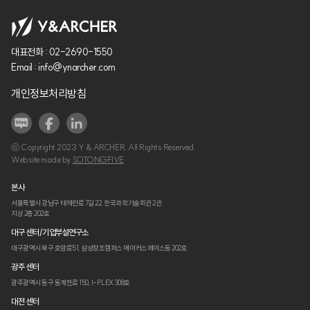
대표전화 :
02-2690-1550
Email :
info@ynarcher.com
개인정보처리방침
ⓒ Copyright 2023 Y & ARCHER. All Rights Reserved.
Website made by
SOTONGFIVE
본사
서울특별시 강남구 테헤란로 7길 22,
한국과학기술회관 2관
지상 2층 202호
대구 센터/기업부설연구소
대구광역시 북구 호암로51,
삼성창조캠퍼스 메이커스페이스동 202호
광주 센터
광주광역시 동구 동계천로 150,
I-PLEX 308호
대전 센터