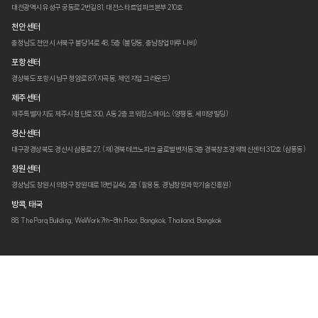
대전광역시 유성구 궁동로 2번길 81,
대전스타트업파크본부 210호
천안 센터
충청남도 천안시 서북구 불당14로 48,
5층 (불당동, 충남창업마루 나비)
포항 센터
경상북도 포항시 남구 청암로 87
(지곡동, 체인지업 그라운드)
제주 센터
제주특별자치도 제주시 첨단로 330,
A동 2층 코워킹스페이스 (양평동, 세미양빌딩)
경산 센터
대구광경상북도 경산시 삼풍로 27,
(재)경북테크노파크 글로벌벤처동 3층
경북창조경제혁신센터 312호 (삼풍동)
창원 센터
경상남도 창원시 의창구 창원대로 18번길46,
2층 (팔용동, 경남창원과학기술진흥원)
방콕, 태국
88, The Parq Building, WeWork 7th-8th Floor,
Bangkok, Thailand, Bangkok