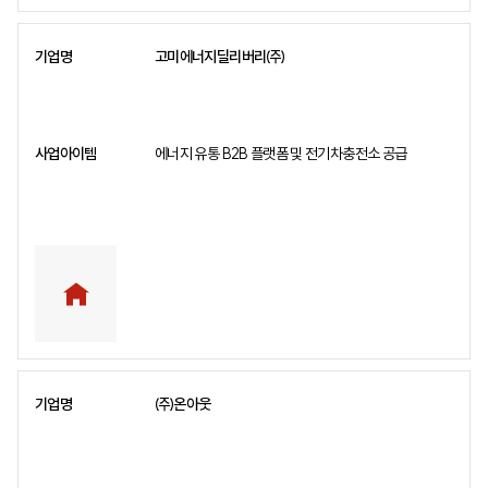
고미에너지딜리버리㈜
에너지 유통 B2B 플랫폼 및 전기차충전소 공급
㈜온아웃