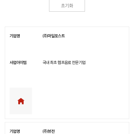
초기화
㈜마일포스트
국내 최초 헴프음료 전문기업
㈜뷰전