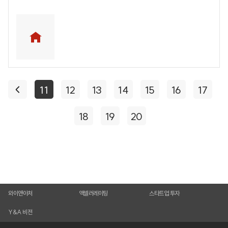
11
12
13
14
15
16
17
18
19
20
와이앤아처
액셀러레이팅
스타트업 투자
Y&A 비전