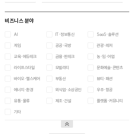
비즈니스 분야
AI
IT·정보통신
SaaS·솔루션
게임
공공·국방
관광·레저
교육·에듀테크
금융·핀테크
농·임·어업
라이프스타일
모빌리티
문화예술·콘텐츠
바이오·헬스케어
부동산
뷰티·패션
에너지·환경
외식업·소상공인
우주·항공
유통·물류
제조·건설
플랫폼·커뮤니티
기타