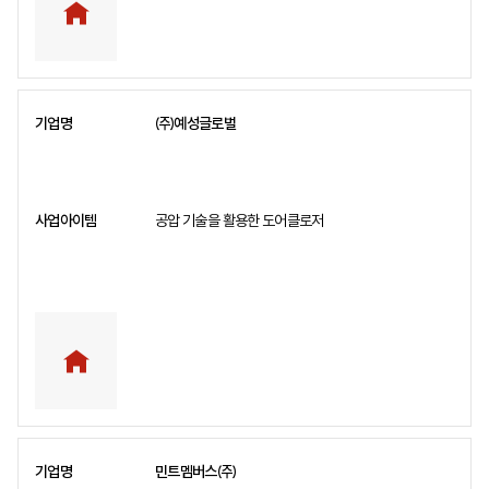
㈜예성글로벌
공압 기술을 활용한 도어클로저
민트멤버스㈜