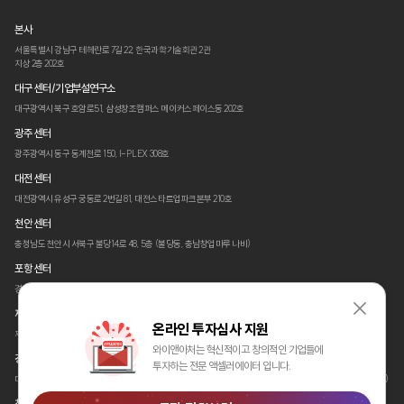
본사
서울특별시 강남구 테헤란로 7길 22,
한국과학기술회관 2관
지상 2층 202호
대구 센터/기업부설연구소
대구광역시 북구 호암로51,
삼성창조캠퍼스 메이커스페이스동 202호
광주 센터
광주광역시 동구 동계천로 150,
I-PLEX 308호
대전 센터
대전광역시 유성구 궁동로 2번길 81,
대전스타트업파크본부 210호
천안 센터
충청남도 천안시 서북구 불당14로 48,
5층 (불당동, 충남창업마루 나비)
포항 센터
경상북도 포항시 남구 청암로 87
(지곡동, 체인지업 그라운드)
제주 센터
온라인 투자심사 지원
제주특별자치도 제주시 첨단로 330,
A동 2층 코워킹스페이스 (양평동, 세미양빌딩)
와이앤아처는 혁신적이고 창의적인 기업들에
경산 센터
투자하는 전문 액셀러에이터 입니다.
대구광경상북도 경산시 삼풍로 27,
(재)경북테크노파크 글로벌벤처동 3층
경북창조경제혁신센터 312호 (삼풍동)
창원 센터