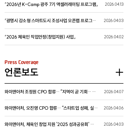
「2026년 K-Camp 광주 7기 액셀러레이팅 프로그램」
2026.04.13
「광명시 강소형 스마트도시 조성사업 오픈랩 프로그램」
2026.04.03
「2026 체육인 직업안정(창업지원) 사업」
2026.04.02
Press Coverage
언론보도
와이앤아처 조정원 CPO 합류… “지역이 곧 기회… 현장 중심 창업 생태계 만들어야” ▶ 기사 원문 보기: [글로벌이코노믹] https://www.g-enews.com/article/Securities/2026/04/202604071118341601edf69f862c_1
2026.04.07
와이앤아처, 오진영 CPO 합류… “스타트업 성패, 실행력에서 갈린다”
2026.04.06
와이앤아처, 체육인 창업 지원 '2025 성과공유회' 개최… 하승진 등 60여 명 참석
2026.04.03