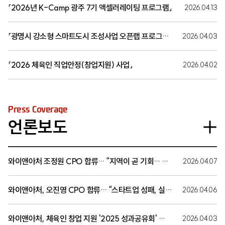
「2026년 K-Camp 광주 7기 액셀러레이팅 프로그램」
2026.04.13
「광명시 강소형 스마트도시 조성사업 오픈랩 프로그램」
2026.04.03
「2026 체육인 직업안정(창업지원) 사업」
2026.04.02
Press Coverage
언론보도
와이앤아처 조정원 CPO 합류… “지역이 곧 기회… 현장 중심 창업 생태계 만들어야” ▶ 기사 원문 보기: [글로벌이코노믹] https://www.g-enews.com/article/Securities/2026/04/202604071118341601edf69f862c_1
2026.04.07
와이앤아처, 오진영 CPO 합류… “스타트업 성패, 실행력에서 갈린다”
2026.04.06
와이앤아처, 체육인 창업 지원 '2025 성과공유회' 개최… 하승진 등 60여 명 참석
2026.04.03