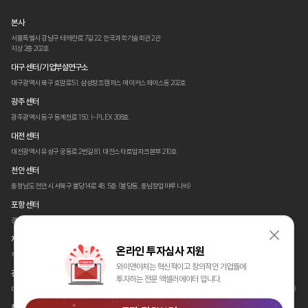
본사
서울특별시 강남구 테헤란로 7길 22,
한국과학기술회관 2관
지상 2층 202호
대구 센터/기업부설연구소
대구광역시 북구 호암로51,
삼성창조캠퍼스 메이커스페이스동 202호
광주 센터
광주광역시 동구 동계천로 150,
I-PLEX 308호
대전 센터
대전광역시 유성구 궁동로 2번길 81,
대전스타트업파크본부 210호
천안 센터
충청남도 천안시 서북구 불당14로 48,
5층 (불당동, 충남창업마루 나비)
포항 센터
경상북도 포항시 남구 청암로 87
(지곡동, 체인지업 그라운드)
제주 센터
온라인 투자심사 지원
제주특별자치도 제주시 첨단로 330,
A동 2층 코워킹스페이스 (양평동, 세미양빌딩)
와이앤아처는 혁신적이고 창의적인 기업들에
경산 센터
투자하는 전문 액셀러에이터 입니다.
대구광경상북도 경산시 삼풍로 27,
(재)경북테크노파크 글로벌벤처동 3층
경북창조경제혁신센터 312호 (삼풍동)
창원 센터