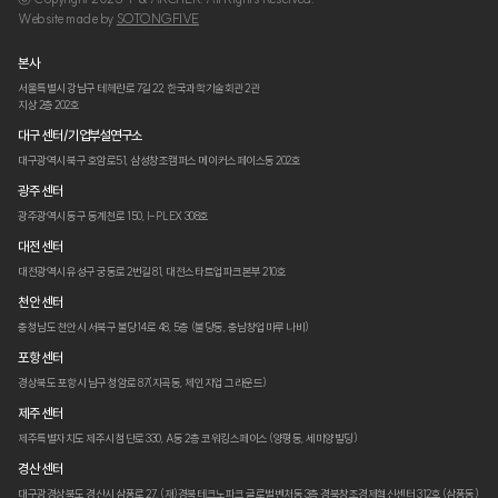
Website made by
SOTONGFIVE
본사
서울특별시 강남구 테헤란로 7길 22,
한국과학기술회관 2관
지상 2층 202호
대구 센터/기업부설연구소
대구광역시 북구 호암로51,
삼성창조캠퍼스 메이커스페이스동 202호
광주 센터
광주광역시 동구 동계천로 150,
I-PLEX 308호
대전 센터
대전광역시 유성구 궁동로 2번길 81,
대전스타트업파크본부 210호
천안 센터
충청남도 천안시 서북구 불당14로 48,
5층 (불당동, 충남창업마루 나비)
포항 센터
경상북도 포항시 남구 청암로 87
(지곡동, 체인지업 그라운드)
제주 센터
제주특별자치도 제주시 첨단로 330,
A동 2층 코워킹스페이스 (양평동, 세미양빌딩)
경산 센터
대구광경상북도 경산시 삼풍로 27,
(재)경북테크노파크 글로벌벤처동 3층
경북창조경제혁신센터 312호 (삼풍동)